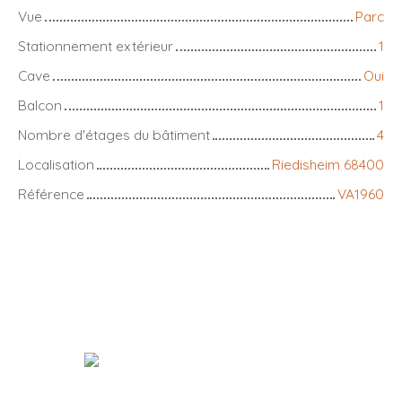
Vue
Parc
Stationnement extérieur
1
Cave
Oui
Balcon
1
Nombre d'étages du bâtiment
4
Localisation
Riedisheim 68400
Référence
VA1960