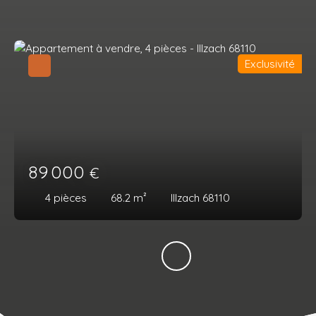
Exclusivité
89 000
€
4
pièces
68.2
m²
Illzach 68110