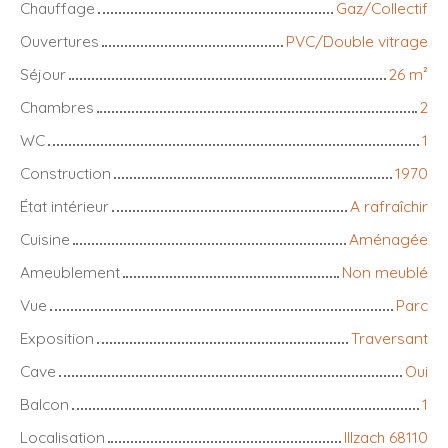
Chauffage
Gaz/Collectif
Ouvertures
PVC/Double vitrage
Séjour
26
m²
Chambres
2
WC
1
Construction
1970
État intérieur
A rafraîchir
Cuisine
Aménagée
Ameublement
Non meublé
Vue
Parc
Exposition
Traversant
Cave
Oui
Balcon
1
Localisation
Illzach 68110