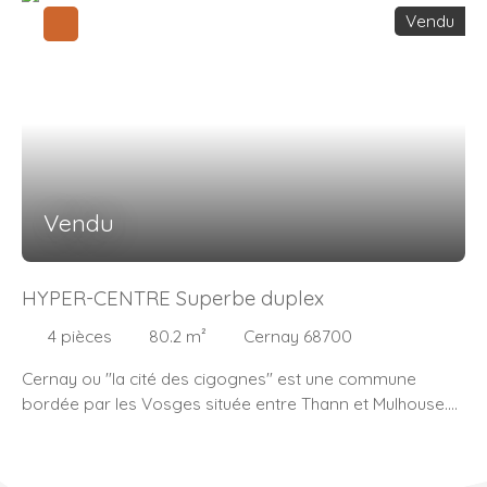
Vendu
Vendu
HYPER-CENTRE Superbe duplex
4
pièces
80.2
m²
Cernay 68700
Cernay ou "la cité des cigognes" est une commune
bordée par les Vosges située entre Thann et Mulhouse.
Cette ville est un réel pôle économique et industriel.
Cernay centre, lumineux duplex d'environ 100m2 au sol!
Au dernier étage d'une petite copropriété, le duplex se