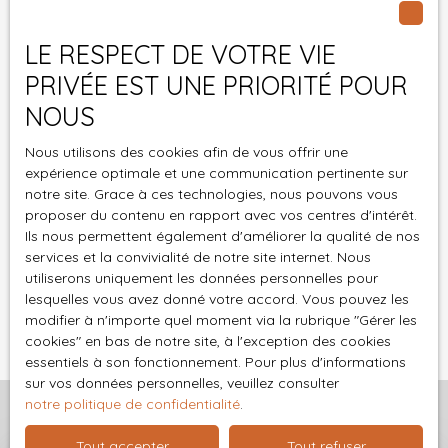
au démarchage téléphonique, prévu par l'article
L223-1 du code de la consommation, sur le site
LE RESPECT DE VOTRE VIE
Internet www.bloctel.gouv.fr ou par courrier
adressé à :
PRIVÉE EST UNE PRIORITÉ POUR
NOUS
Société Worldline, Service Bloctel, CS 61311, 41013
BLOIS CEDEX.
Nous utilisons des cookies afin de vous offrir une
expérience optimale et une communication pertinente sur
Pour en savoir plus sur le traitement de vos
notre site. Grace à ces technologies, nous pouvons vous
données personnelles, veuillez consulter notre
proposer du contenu en rapport avec vos centres d'intérêt.
politique de confidentialité
.
Ils nous permettent également d'améliorer la qualité de nos
services et la convivialité de notre site internet. Nous
utiliserons uniquement les données personnelles pour
Recevoir des annonces
lesquelles vous avez donné votre accord. Vous pouvez les
modifier à n'importe quel moment via la rubrique ″Gérer les
cookies″ en bas de notre site, à l'exception des cookies
essentiels à son fonctionnement. Pour plus d'informations
sur vos données personnelles, veuillez consulter
notre politique de confidentialité
.
Tout accepter
Tout refuser