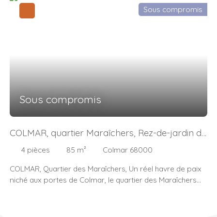
Sous compromis
Sous compromis
COLMAR, quartier Maraîchers, Rez-de-jardin de
standing avec garage + parking
4
pièces
85
m²
Colmar 68000
COLMAR, Quartier des Maraîchers, Un réel havre de paix
niché aux portes de Colmar, le quartier des Maraîchers
donne envie de se promener loin du tumulte urbain. Ce
quartier très prisé, tant pour la balade que pour y vivre,
ce secteur bénéficie d’une nature préservée qui incite à