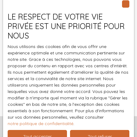
au démarchage téléphonique, prévu par l'article
L223-1 du code de la consommation, sur le site
LE RESPECT DE VOTRE VIE
Internet www.bloctel.gouv.fr ou par courrier
adressé à :
PRIVÉE EST UNE PRIORITÉ POUR
NOUS
Société Worldline, Service Bloctel, CS 61311, 41013
BLOIS CEDEX.
Nous utilisons des cookies afin de vous offrir une
expérience optimale et une communication pertinente sur
Pour en savoir plus sur le traitement de vos
notre site. Grace à ces technologies, nous pouvons vous
données personnelles, veuillez consulter notre
proposer du contenu en rapport avec vos centres d'intérêt.
politique de confidentialité
.
Ils nous permettent également d'améliorer la qualité de nos
services et la convivialité de notre site internet. Nous
utiliserons uniquement les données personnelles pour
Recevoir des annonces
lesquelles vous avez donné votre accord. Vous pouvez les
modifier à n'importe quel moment via la rubrique ″Gérer les
cookies″ en bas de notre site, à l'exception des cookies
essentiels à son fonctionnement. Pour plus d'informations
sur vos données personnelles, veuillez consulter
notre politique de confidentialité
.
Tout accepter
Tout refuser