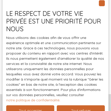
au démarchage téléphonique, prévu par l'article
L223-1 du code de la consommation, sur le site
LE RESPECT DE VOTRE VIE
Internet www.bloctel.gouv.fr ou par courrier
adressé à :
PRIVÉE EST UNE PRIORITÉ POUR
NOUS
Société Worldline, Service Bloctel, CS 61311, 41013
BLOIS CEDEX.
Nous utilisons des cookies afin de vous offrir une
expérience optimale et une communication pertinente sur
Pour en savoir plus sur le traitement de vos
notre site. Grace à ces technologies, nous pouvons vous
données personnelles, veuillez consulter notre
proposer du contenu en rapport avec vos centres d'intérêt.
politique de confidentialité
.
Ils nous permettent également d'améliorer la qualité de nos
services et la convivialité de notre site internet. Nous
utiliserons uniquement les données personnelles pour
Recevoir des annonces
lesquelles vous avez donné votre accord. Vous pouvez les
modifier à n'importe quel moment via la rubrique ″Gérer les
cookies″ en bas de notre site, à l'exception des cookies
essentiels à son fonctionnement. Pour plus d'informations
sur vos données personnelles, veuillez consulter
notre politique de confidentialité
.
Tout accepter
Tout refuser