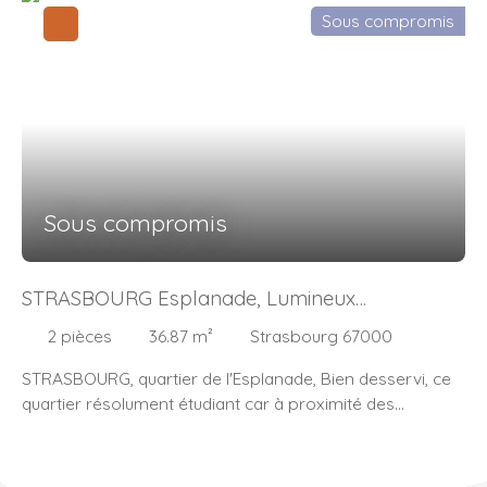
Sous compromis
Sous compromis
STRASBOURG Esplanade, Lumineux
Appartement d'environ 37m2 vendu loué
2
pièces
36.87
m²
Strasbourg 67000
STRASBOURG, quartier de l'Esplanade, Bien desservi, ce
quartier résolument étudiant car à proximité des
universités séduit ses habitants par nombre de services
et d’équipements. Situé au 1er étage sur 10 avec
ascenseur au sein de la résidence « LE RIVOLI 2 »