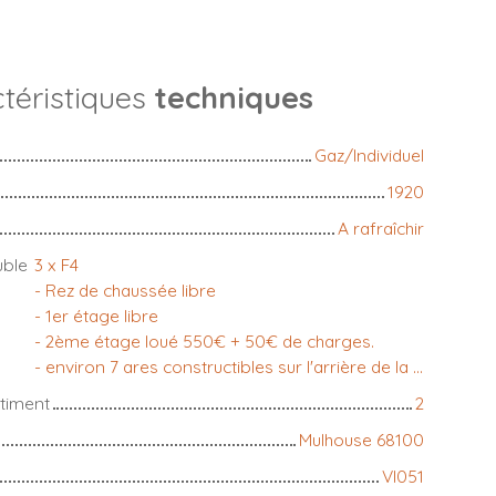
téristiques
techniques
Gaz/Individuel
1920
A rafraîchir
uble
3 x F4
- Rez de chaussée libre
- 1er étage libre
- 2ème étage loué 550€ + 50€ de charges.
- environ 7 ares constructibles sur l'arrière de la bâtisse
timent
2
Mulhouse 68100
VI051