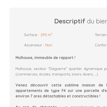
Descriptif
du bie
Surface
:
295
m²
Terrain
Ascenseur
:
Non
Confo
Mulhouse, immeuble de rapport !
Mulhouse, secteur "Daguerre" quartier dynamique
(commerces, écoles, transports, loisirs divers, ...)
Venez découvrir cette sublime maison de 
appartements de type F4 sur une parcelle d'en
environ 7 ares détachables et constructibles !
Au rez de chaussée
: un appartement de ty