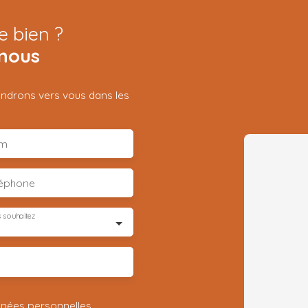
e bien ?
nous
iendrons vers vous dans les
m
léphone
 souhaitez
nnées personnelles