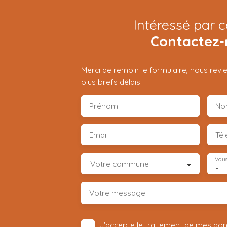
Intéressé par c
Contactez-
Merci de remplir le formulaire, nous rev
plus brefs délais.
Prénom
No
Email
Té
Vous
Votre commune
-
Votre message
J'accepte le traitement de mes do