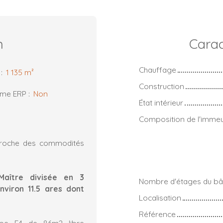
n
Carac
Chauffage
:
1 135
m²
Construction
rme ERP
:
Non
État intérieur
Composition de l'imme
 proche des commodités
Maître divisée en 3
Nombre d'étages du bâ
viron 11.5 ares dont
Localisation
Référence
pe F4 de 86m2 libre