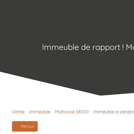
Immeuble de rapport ! Ma
Vente
Immeuble
Mulhouse 68100
Immeuble à vendre
Retour