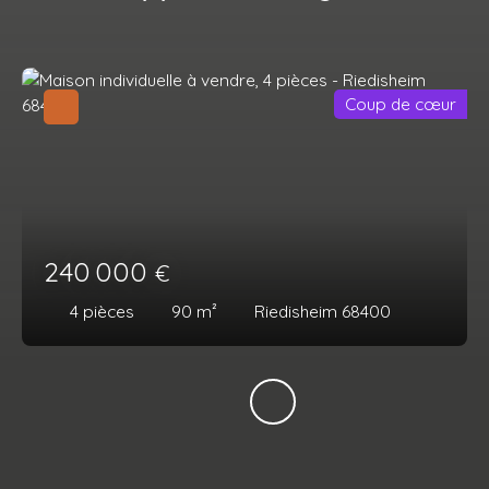
Coup de cœur
240 000
€
4
pièces
90
m²
Riedisheim 68400