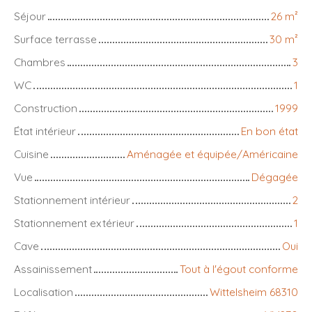
Séjour
26
m²
Surface terrasse
30
m²
Chambres
3
WC
1
Construction
1999
État intérieur
En bon état
Cuisine
Aménagée et équipée/Américaine
Vue
Dégagée
Stationnement intérieur
2
Stationnement extérieur
1
Cave
Oui
Assainissement
Tout à l'égout conforme
Localisation
Wittelsheim 68310