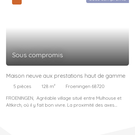
Sous compromis
Maison neuve aux prestations haut de gamme
5
pièces
128
m²
Froeningen 68720
FROENINGEN, Agréable village situé entre Mulhouse et
Altkirch, où il y fait bon vivre. La proximité des axes
routiers et autoroutiers est un plus. De longues heures de
promenade dans les champs sont possible à moins
d’une minute à pieds ! Nichée sur les hauteurs dans un
secteur résidentiel à deux pas des champs, découvrez