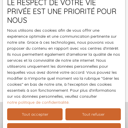
LE RESPECT DE VOTRE VIE
L223-1 du code de la consommation, sur le site
Internet www.bloctel.gouv.fr ou par courrier
PRIVÉE EST UNE PRIORITÉ POUR
adressé à :
NOUS
Société Worldline, Service Bloctel, CS 61311, 41013
Nous utilisons des cookies afin de vous offrir une
BLOIS CEDEX.
expérience optimale et une communication pertinente sur
notre site. Grace à ces technologies, nous pouvons vous
Pour en savoir plus sur le traitement de vos
proposer du contenu en rapport avec vos centres d'intérêt.
données personnelles, veuillez consulter notre
Ils nous permettent également d'améliorer la qualité de nos
services et la convivialité de notre site internet. Nous
politique de confidentialité
.
utiliserons uniquement les données personnelles pour
lesquelles vous avez donné votre accord. Vous pouvez les
modifier à n'importe quel moment via la rubrique ″Gérer les
Recevoir des annonces
cookies″ en bas de notre site, à l'exception des cookies
essentiels à son fonctionnement. Pour plus d'informations
sur vos données personnelles, veuillez consulter
notre politique de confidentialité
.
Tout accepter
Tout refuser