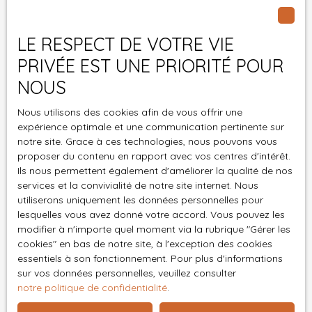
Riedisheim - Sierentz
Surface min (m²)
LE RESPECT DE VOTRE VIE
Pièces min
PRIVÉE EST UNE PRIORITÉ POUR
NOUS
J'accepte le traitement de mes données
personnelles conformément au RGPD. Si vous ne
Nous utilisons des cookies afin de vous offrir une
souhaitez pas faire l'objet de prospection
expérience optimale et une communication pertinente sur
commerciale par voie téléphonique, vous pouvez
notre site. Grace à ces technologies, nous pouvons vous
vous inscrire gratuitement sur la liste d'opposition
proposer du contenu en rapport avec vos centres d'intérêt.
au démarchage téléphonique, prévu par l'article
Ils nous permettent également d'améliorer la qualité de nos
L223-1 du code de la consommation, sur le site
services et la convivialité de notre site internet. Nous
utiliserons uniquement les données personnelles pour
Internet www.bloctel.gouv.fr ou par courrier
lesquelles vous avez donné votre accord. Vous pouvez les
adressé à :
modifier à n'importe quel moment via la rubrique ″Gérer les
cookies″ en bas de notre site, à l'exception des cookies
Société Worldline, Service Bloctel, CS 61311, 41013
essentiels à son fonctionnement. Pour plus d'informations
BLOIS CEDEX.
sur vos données personnelles, veuillez consulter
notre politique de confidentialité
.
Pour en savoir plus sur le traitement de vos