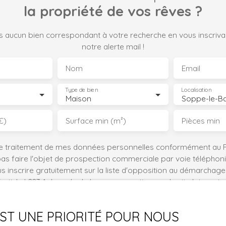
la propriété de vos rêves ?
 aucun bien correspondant à votre recherche en vous inscriva
notre alerte mail !
Nom
Email
Type de bien
Localisation
Maison
Soppe-le-Ba
€)
Surface min (m²)
Pièces min
le traitement de mes données personnelles conformément au R
pas faire l'objet de prospection commerciale par voie téléphon
s inscrire gratuitement sur la liste d'opposition au démarchage
'article L223-1 du code de la consommation, sur le site Internet
.gouv.fr ou par courrier adressé à :
 EST UNE PRIORITÉ POUR NOUS
ldline, Service Bloctel, CS 61311, 41013 BLOIS CEDEX.