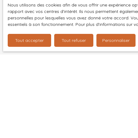
conformité de l'assainissement, Microstation à
Nous utilisons des cookies afin de vous offrir une expérience 
prévoir à la charge de l'acquéreur - Décoration -
Pour en sav
rapport avec vos centres d'intérêt. Ils nous permettent également
Liner de la piscine L'avis Professionnel de Damien
politique d
personnelles pour lesquelles vous avez donné votre accord. Vous
et Sophie : Venez profiter d'une maison au prix
essentiels à son fonctionnement. Pour plus d'informations sur v
d'un appartement ! Un agencement rationnel, un
vaste extérieur, n'hésitez plus ! Contactez votre
Tout accepter
Tout refuser
Personnaliser
agence de proximité Damien et Sophie IMMO à
RIEDISHEIM