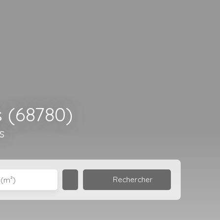
 (68780)
s
Rechercher
 (m²)