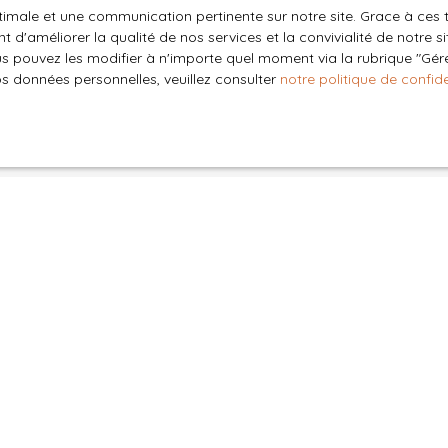
optimale et une communication pertinente sur notre site. Grace à c
oir plus sur le traitement de vos données personnelles, veuille
 d'améliorer la qualité de nos services et la convivialité de notre s
e confidentialité
.
 pouvez les modifier à n'importe quel moment via la rubrique ″Gérer
os données personnelles, veuillez consulter
notre politique de confide
Recevoir des annonces
Vous souhai
la valeur d
Estimation offerte