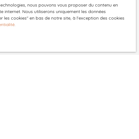
es technologies, nous pouvons vous proposer du contenu en
z consulter notre
ite internet. Nous utiliserons uniquement les données
 les cookies″ en bas de notre site, à l'exception des cookies
ntialité
.
tez connaître
e votre bien ?